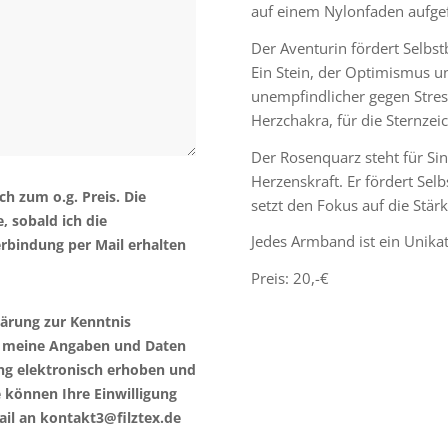
auf einem Nylonfaden aufgef
Der Aventurin fördert Selbs
Ein Stein, der Optimismus un
unempfindlicher gegen Stress
Herzchakra, für die Sternzei
Der Rosenquarz steht für Si
Herzenskraft. Er fördert Sel
ch zum o.g. Preis. Die
setzt den Fokus auf die Stär
, sobald ich die
Jedes Armband ist ein Unika
rbindung per Mail erhalten
Preis: 20,-€
lärung zur Kenntnis
 meine Angaben und Daten
ng elektronisch erhoben und
e können Ihre Einwilligung
Mail an kontakt3@filztex.de