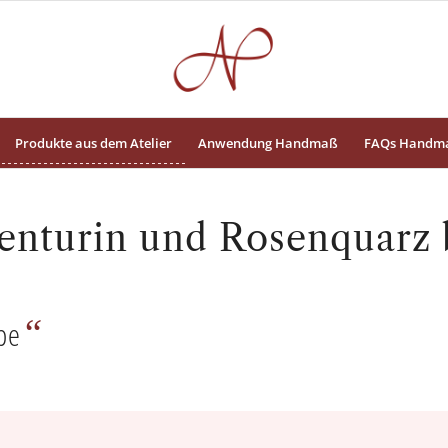
Produkte aus dem Atelier
Anwendung Handmaß
FAQs Handm
nturin und Rosenquarz b
“
be