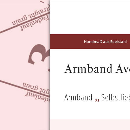
Handmaß aus Edelstahl
Armband Ave
„
Armband
Selbstlie