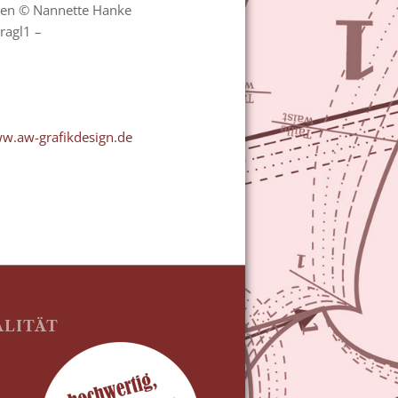
ben © Nannette Hanke
ragl1 –
w.aw-grafikdesign.de
ALITÄT