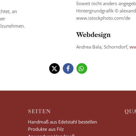
Soweit nicht anders angege
Hintergrundgrafik © alexand
chtet, an
www.istockphoto.com/de
ner
eilzunehmen.
Webdesign
Andrea Bala, Schorndorf,
ww
SEITEN
QU
Handmaß aus Edelstahl bestellen
Produkte aus Filz