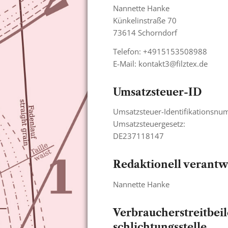
Nannette Hanke
Künkelinstraße 70
73614 Schorndorf
Telefon: +4915153508988
E-Mail: kontakt3@filztex.de
Umsatzsteuer-ID
Umsatzsteuer-Identifikationsn
Umsatzsteuergesetz:
DE237118147
Redaktionell verantw
Nannette Hanke
Verbraucher­­streit­­bei
schlichtungs­­stelle